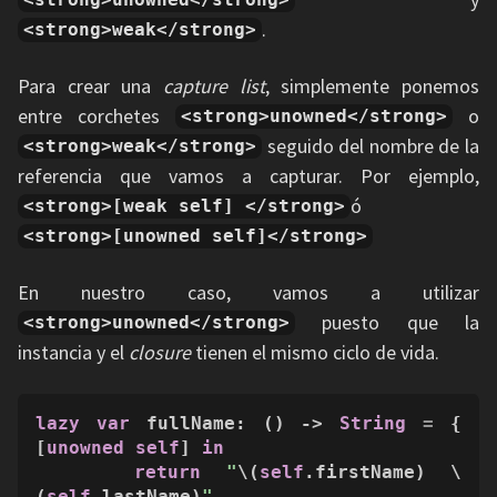
.
<strong>weak</strong>
Para crear una
capture list
, simplemente ponemos
entre corchetes
o
<strong>unowned</strong>
seguido del nombre de la
<strong>weak</strong>
referencia que vamos a capturar. Por ejemplo,
ó
<strong>[weak self] </strong>
<strong>[unowned self]</strong>
En nuestro caso, vamos a utilizar
puesto que la
<strong>unowned</strong>
instancia y el
closure
tienen el mismo ciclo de vida.
lazy
var
 fullName: () -> 
String
=
 { 
[
unowned
self
] 
in
return
"
\(
self
.firstName)
\
(
self
.lastName)
"