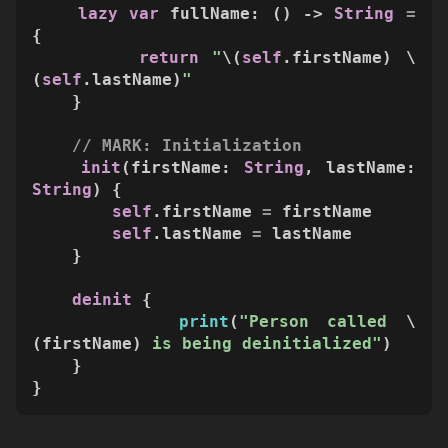
lazy
var
 fullName: () -> 
String
=
{

return
"
\(
self
.firstName)
\
(
self
.lastName)
"
    }

// MARK: Initialization
init
(
firstName
: 
String
, 
lastName
: 
String
) {

self
.firstName 
=
 firstName

self
.lastName 
=
 lastName

    }

deinit
 {

print
(
"Person called 
\
(firstName)
 is being deinitialized"
)

    }

}