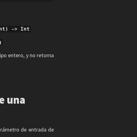
nt) -> Int
g
po entero, y no retorna
e una
arámetro de entrada de