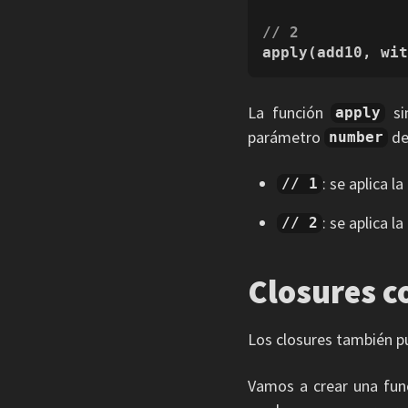
// 2
apply(add10, wi
La función
si
apply
parámetro
de
number
: se aplica l
// 1
: se aplica l
// 2
Closures c
Los closures también p
Vamos a crear una fun