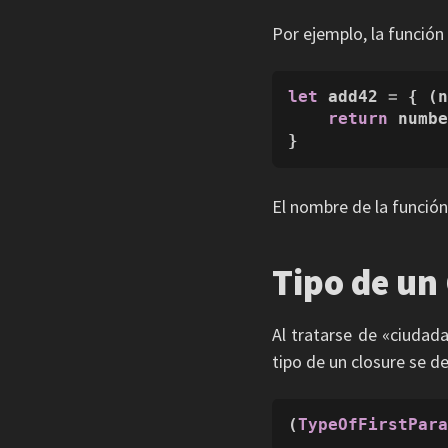
Por ejemplo, la función
let
 add42 
=
 { (
return
 numb
}
El nombre de la función
Tipo de un
Al tratarse de «ciudada
tipo de un closure se de
(
TypeOfFirstPar