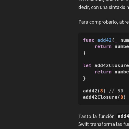
decir, con una sintaxis 
Para comprobarlo, abre 
func
add42
(
_
nu
return
 numb
}

let
 add42Closur
return
 numb
}

add42(
8
) 
// 50
add42Closure(
8
)
Tanto la función
add
Swift transforma las fu