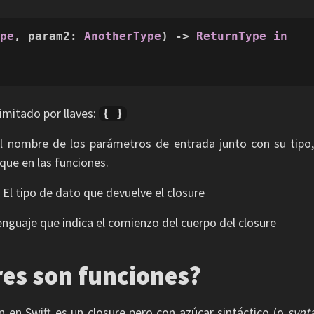
ype
, param2: 
AnotherType
) -> 
ReturnType
in
imitado por llaves:
{ }
el nombre de los parámetros de entrada junto con su tipo
que en las funciones.
: El tipo de dato que devuelve el closure
enguaje que indica el comienzo del cuerpo del closure
res son funciones?
n en Swift es un closure pero con azúcar sintáctico (o
synta