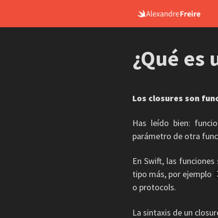
Skip
to
content
¿Qué es 
Los closures son fun
Has leído bien: func
parámetro de otra funci
En Swift, las funcione
tipo más, por ejemplo
o protocols.
La sintaxis de un closur