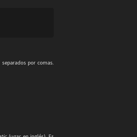
, separados por comas.
tic lugar
, en inglés). Es