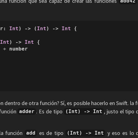
na función que sea capaz de crear las funciones
add42
er
: 
Int
) -> (
Int
) -> 
Int
 {

 
Int
) -> 
Int
 {

x 
+
 number 

n dentro de otra función? Sí, es posible hacerlo en Swift. la
 función
. Es de tipo
, justo el tipo
adder
(Int) -> Int
la función
es de tipo
y eso es lo q
add
(Int) -> Int