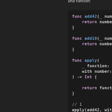
una función:
func
add42
(
_
nu
return
 numb
}

func
add10
(
_
nu
return
 numb
}

func
apply
(

_
function
:
with
number
) -> 
Int
 {

return
 funct
}

// 1
apply(add42, wi