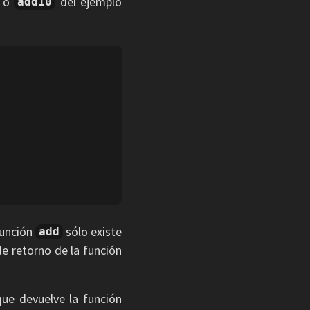
o
del ejemplo
add10
 función
sólo existe
add
 de retorno de la función
ue devuelve la función