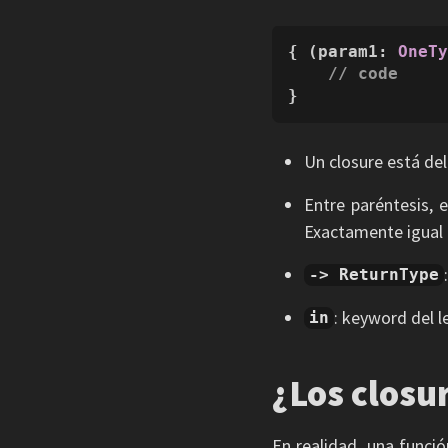
{ (param1: 
OneT
// code
}
Un closure está del
Entre paréntesis, 
Exactamente igual 
-> ReturnType
: keyword del l
in
¿Los closu
En realidad, una funció