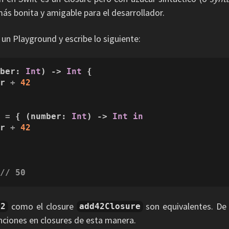
más bonita y amigable para el desarrollador.
un Playground y escribe lo siguiente:
mber
: 
Int
) -> 
Int
 {

er 
+
42
e 
=
 { (number: 
Int
) -> 
Int
in
er 
+
42
 
// 50
como el closure
son equivalentes. De 
42
add42Closure
nciones en closures de esta manera.