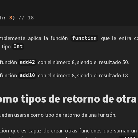
th: 
8
) 
// 18  
mplemente aplica la función
que le entra c
function
 tipo
.
Int
a función
con el número 8, siendo el resultado 50.
add42
a función
con el número 8, siendo el resultado 18.
add10
omo tipos de retorno de otra
ueden usarse como tipo de retorno de una función.
ción que es capaz de crear otras funciones que suman un