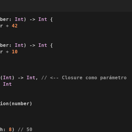
mber
: 
Int
) -> 
Int
 {

er 
+
42
mber
: 
Int
) -> 
Int
 {

er 
+
10
 (
Int
) -> 
Int
, 
// <-- Closure como parámetro
: 
Int
ion(number)

th: 
8
) 
// 50