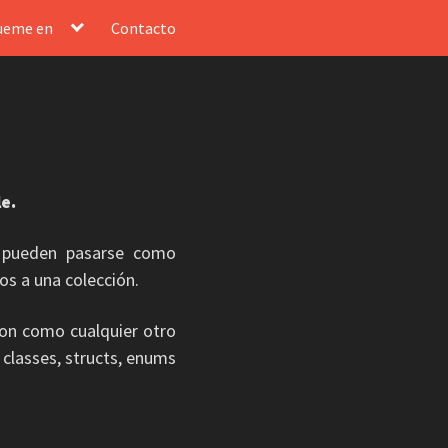
ueme en
Contacto
e.
n pueden pasarse como
os a una colección.
son como cualquier otro
 classes, structs, enums