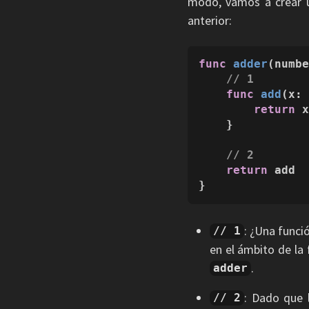
modo, vamos a crear u
anterior:
func
adder
(
numb
// 1
func
add
(
x
:
return
 
    }

// 2
return
 add

}
: ¿Una funció
// 1
en el ámbito de la
.
adder
: Dado que 
// 2