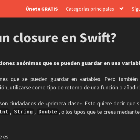
Únete GRATIS
Categorías principales
Síg
un closure en Swift?
ciones anónimas que se pueden guardar en una variabl
iones que se pueden guardar en variables. Pero tambié
ón, utilizarse como tipo de retorno de una función o añadirl
s son ciudadanos de «primera clase». Esto quiere decir que 
,
,
, o los tipos que te crees mediante
Int
String
Double
e es: