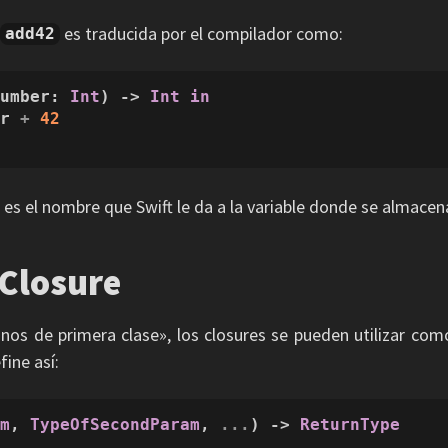
es traducida por el compilador como:
add42
number: 
Int
) -> 
Int
in
er 
+
42
 es el nombre que Swift le da a la variable donde se almacena
 Closure
nos de primera clase», los closures se pueden utilizar como
fine así:
am
, 
TypeOfSecondParam
, 
...
) -> 
ReturnType