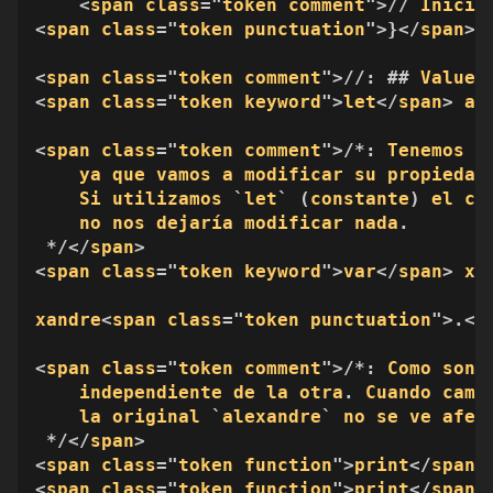
    <
span
class
="
token
comment
">// 
Inicia
<
span
class
="
token
punctuation
">}</
span
>

<
span
class
="
token
comment
">//: ## 
Value
<
span
class
="
token
keyword
">
let
</
span
> 
al
<
span
class
="
token
comment
">/*: 
Tenemos
q
ya
que
vamos
a
modificar
su
propiedad
Si
utilizamos
 `
let
` (
constante
) 
el
co
no
nos
dejaría
modificar
nada
.

 */</
span
>

<
span
class
="
token
keyword
">
var
</
span
> 
xa
xandre
<
span
class
="
token
punctuation
">.</
<
span
class
="
token
comment
">/*: 
Como
son
independiente
de
la
otra
. 
Cuando
camb
la
original
 `
alexandre
` 
no
se
ve
afec
 */</
span
>

<
span
class
="
token
function
">
print
</
span
>
<
span
class
="
token
function
">
print
</
span
>