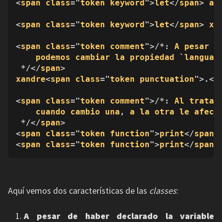
<
span
class
="
token
keyword
">
let
</
span
> 
al
<
span
class
="
token
keyword
">
let
</
span
> 
xa
<
span
class
="
token
comment
">/*: 
A
pesar
d
podemos
cambiar
la
propiedad
 `
languag
 */</
span
xandre
<
span
class
="
token
punctuation
">.</
<
span
class
="
token
comment
">/*: 
Al
tratar
cuando
cambio
una
, 
a
la
otra
le
afect
 */</
span
>

<
span
class
="
token
function
">
print
</
span
>
<
span
class
="
token
function
">
print
</
span
>
Aquí vemos dos características de las
classes
:
A pesar de haber declarado la variable