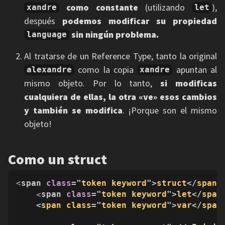
como constante
(utilizando
),
xandre
let
después
podemos modificar su propiedad
sin ningún problema.
language
Al tratarse de un Reference Type, tanto la original
como la copia
apuntan al
alexandre
xandre
mismo objeto. Por lo tanto,
si modificas
cualquiera de ellas, la otra «ve» esos cambios
y también se modifica
. ¡Porque son el mismo
objeto!
Como un struct
<
span 
class
="
token
keyword
">
struct
</
span
>
<
span 
class
="
token
keyword
">
let
</
span
    <
span
class
="
token
keyword
">
var
</
span