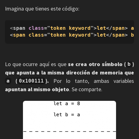
Imagina que tienes este código:
<
span 
class
="
token
keyword
">
let
</
span
> 
a
 
<
span
class
="
token
keyword
">
let
</
span
> 
b
 
Lo que ocurre aquí es que
se crea otro símbolo (
)
b
que apunta a la misma dirección de memoria que
(
).
Por lo tanto, ambas variables
a
0x100111
apuntan al mismo objeto
. Se comparte.