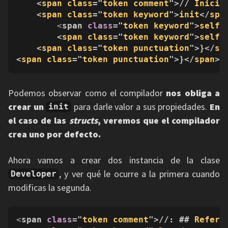
    <
span
class
="
token
comment
">// 
Inicia
    <
span
class
="
token
keyword
">
init
</
spa
<
span 
class
="
token
keyword
">
self
<
        <
span
class
="
token
keyword
">
self
<
    <
span
class
="
token
punctuation
">}</
sp
<
span
class
="
token
punctuation
">}</
span
>
Podemos observar como el compilador
nos obliga a
crear un
para darle valor a sus propiedades.
En
init
el caso de las
structs
, veremos que el compilador
crea uno por defecto.
Ahora vamos a crear dos instancia de la clase
, y ver qué le ocurre a la primera cuando
Developer
modificas la segunda.
<
span 
class
="
token
comment
">//: ## 
Refere