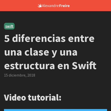
Skip
to
content
swift
5 diferencias entre
una clase y una
estructura en Swift
15 diciembre, 2018
Video tutorial: