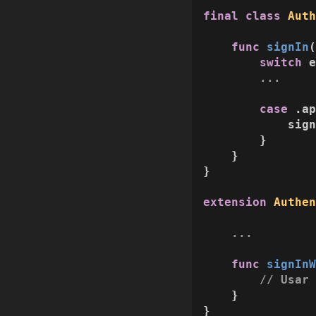
final
class
Aut
func
signIn
switch
 e
...
case
 .ap
            sign
        }

    }

}

extension
Authe
...
func
signIn
// Usar
    }

}