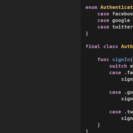
enum
Authentica
case
 faceboo
case
 google

case
 twitter
}

final
class
Aut
func
signIn
switch
 e
case
 .fa
            sign
case
 .go
            sign
case
 .tw
            sign
    }

}
