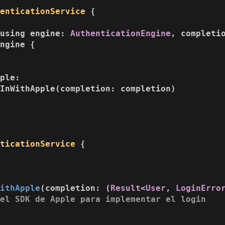
henticationService
 {

(
using
engine
: 
AuthenticationEngine
, 
completi
ngine {

ple:

InWithApple(completion: completion)

nticationService
 {

WithApple
(
completion
: (
Result
<
User
, 
LoginErro
 el SDK de Apple para implementar el login