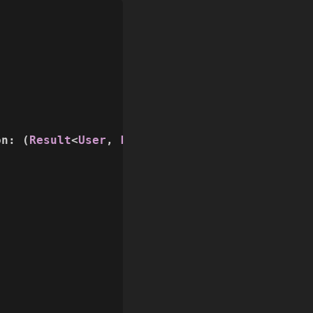
on
: (
Result
<
User
, 
LoginError
> ) -> 
Void
) {
