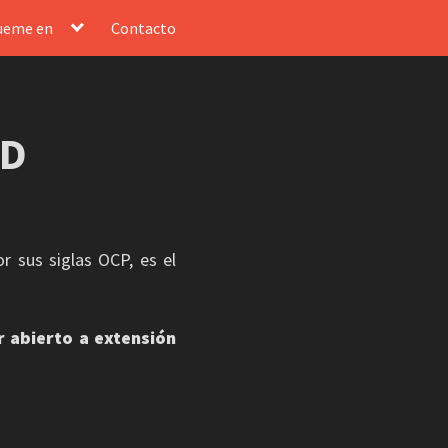
ueme en
Contacto
ID
r sus siglas OCP, es el
 abierto a extensión