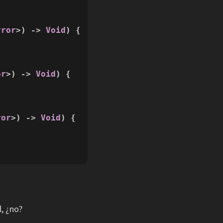
rror
>) -> 
Void
) {

or
>) -> 
Void
) {

ror
>) -> 
Void
) {

l, ¿no?