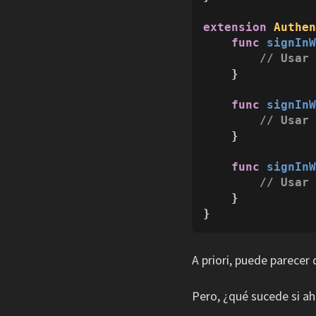
extension
Authe
func
signIn
// Usar
    }

func
signIn
// Usar
    }

func
signIn
// Usar
    }

}
A priori, puede parecer
Pero, ¿qué sucede si a