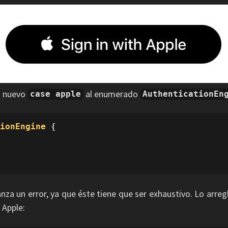
n nuevo
al enumerado
case apple
AuthenticationEn
tionEngine
 {

anza un error, ya que éste tiene que ser exhaustivo. Lo arre
 Apple: