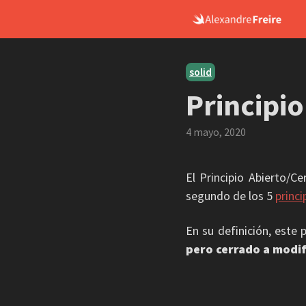
Skip
to
content
solid
Principi
4 mayo, 2020
El Principio Abierto/
segundo de los 5
princ
En su definición, este p
pero cerrado a modif