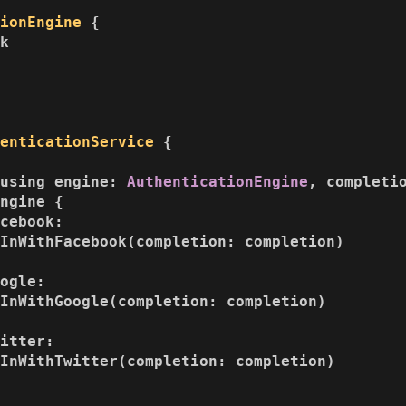
tionEngine
 {

k



henticationService
 {

(
using
engine
: 
AuthenticationEngine
, 
completi
ngine { 

cebook:

InWithFacebook(completion: completion)

ogle:

InWithGoogle(completion: completion)

itter:

InWithTwitter(completion: completion)
