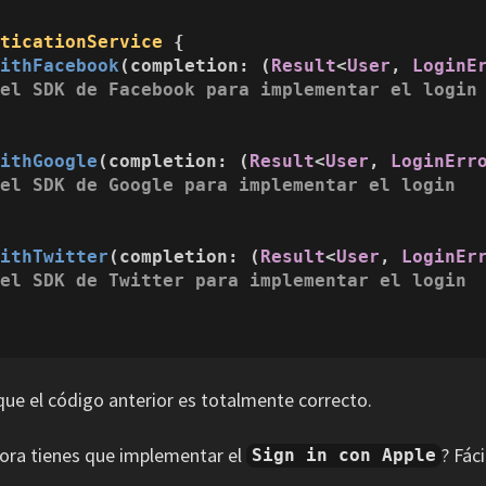
nticationService
 {

WithFacebook
(
completion
: (
Result
<
User
, 
LoginE
 el SDK de Facebook para implementar el login
WithGoogle
(
completion
: (
Result
<
User
, 
LoginErr
 el SDK de Google para implementar el login
WithTwitter
(
completion
: (
Result
<
User
, 
LoginEr
 el SDK de Twitter para implementar el login
 que el código anterior es totalmente correcto.
hora tienes que implementar el
? Fáci
Sign in con Apple