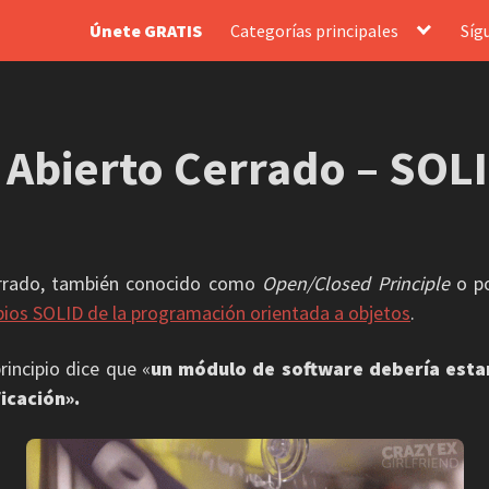
Únete GRATIS
Categorías principales
Síg
o Abierto Cerrado – SOL
Cerrado, también conocido como
Open/Closed Principle
o po
ipios SOLID de la programación orientada a objetos
.
rincipio dice que «
un módulo de software debería estar
icación».