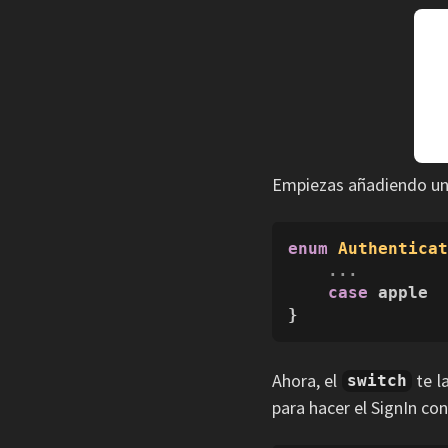
Empiezas añadiendo u
enum
Authentica
...
case
 apple

}
Ahora, el
te l
switch
para hacer el SignIn con