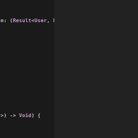
on
: (
Result
<
User
, 
LoginError
>) -> 
Void
) {

r
>) -> 
Void
) {
