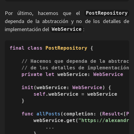
Por último, hacemos que el
PostRepository
dependa de la abstracción y no de los detalles de
implementación del
:
WebService
final
class
PostRepository
 {

// Hacemos que dependa de la abstracc
// de los detalles de implementación
private
let
 webService: 
WebService
init
(
webService
: 
WebService
) {

self
.webService 
=
 webService

    }

func
allPosts
(
completion
: (
Result
<[
Po
        webService.get(
"https://alexandre
...
        }
