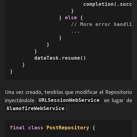
                        completion(.succes
                    }

                } 
else
 {

// More error handlin
...
                }

            }

        }

        dataTask.resume()

    }

}
Una vez creado, tendrías que modificar el Repositorio
inyectándole
en lugar de
URLSessionWebService
:
AlamofireWebService
final
class
PostRepository
 {
