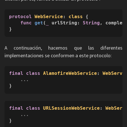
protocol
WebService
: 
class
 {

func
get
(
_
urlString
: 
String
, 
complet
}
A continuación, hacemos que las diferentes
implementaciones se conformen a este protocolo:
final
class
AlamofireWebService
: 
WebServi
...
}
final
class
URLSessionWebService
: 
WebServ
...
}