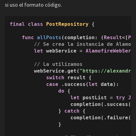
si uso el formato código.
final
class
PostRepository
 {

func
allPosts
(
completion
: (
Result
<[
Po
// Se crea la instancia de Alamof
let
 webService 
=
AlamofireWebServ
// La utilizamos
        webService.get(
"https://alexandre
switch
 result {

case
 .success(
let
 data):

do
 {

let
 postList 
=
try
JS
                    completion(.success(po
                } 
catch
 {

                    completion(.failure(er
                }
