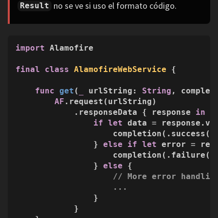
no se ve si uso el formato código.
Result
import
 Alamofire

final
class
AlamofireWebService
 {

func
get
(
_
urlString
: 
String
, 
complet
AF
.request(urlString)

            .responseData { response 
in
if
let
 data 
=
 response.val
                    completion(.success(da
                } 
else
if
let
 error 
=
 res
                    completion(.failure(er
                } 
else
 {

// More error handlin
...
                }

            }
