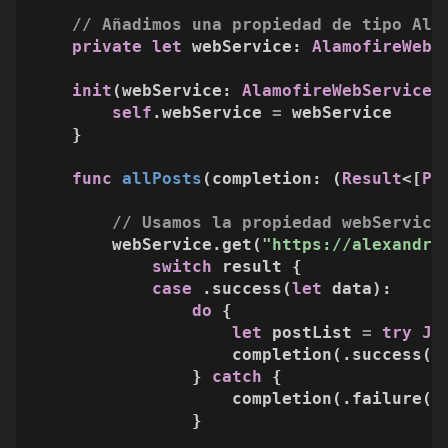
// Añadimos una propiedad de tipo Ala
private
let
 webService: 
AlamofireWebS
init
(
webService
: 
AlamofireWebService
) 
self
.webService 
=
 webService

    }

func
allPosts
(
completion
: (
Result
<[
Po
// Usamos la propiedad webService
        webService.get(
"https://alexandre
switch
 result {

case
 .success(
let
 data):

do
 {

let
 postList 
=
try
JS
                    completion(.success(po
                } 
catch
 {

                    completion(.failure(er
                }
