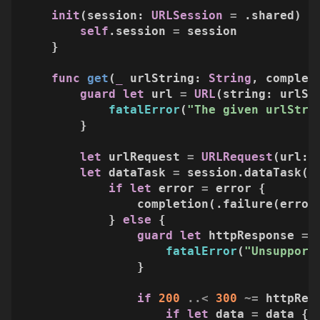
init
(
session
: 
URLSession
=
 .shared) {

self
.session 
=
 session

    }

func
get
(
_
urlString
: 
String
, 
complet
guard
let
 url 
=
URL
(string: urlSt
fatalError
(
"The given urlStri
        }

let
 urlRequest 
=
URLRequest
(url: u
let
 dataTask 
=
 session.dataTask(w
if
let
 error 
=
 error {

                completion(.failure(error)
            } 
else
 {

guard
let
 httpResponse 
=
 
fatalError
(
"Unsupport
                }

if
200
..<
300
~=
 httpRes
if
let
 data 
=
 data {
