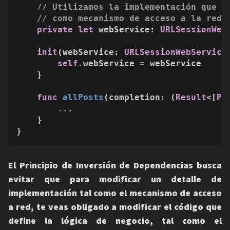
// Utilizamos la implementación que u
// como mecanismo de acceso a la red
private
let
 webService: 
URLSessionWeb
init
(
webService
: 
URLSessionWebService
self
.webService 
=
 webService

    }

func
allPosts
(
completion
: (
Result
<[
Po
...
    }

}
El Principio de Inversión de Dependencias busca
evitar que para modificar un detalle de
implementación tal como el mecanismo de acceso
a red, te veas obligado a modificar el código que
define la lógica de negocio, tal como el